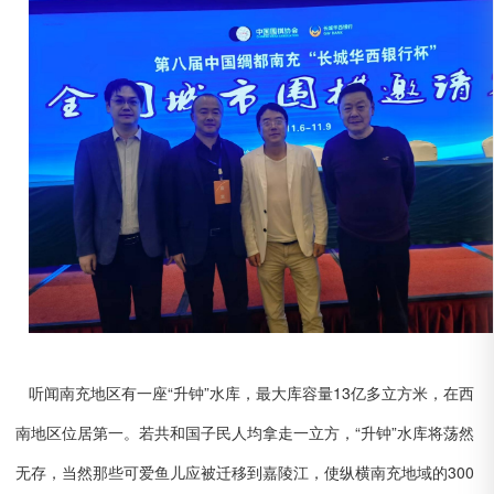
听闻南充地区有一座“升钟”水库，最大库容量13亿多立方米，在西
南地区位居第一。若共和国子民人均拿走一立方，“升钟”水库将荡然
无存，当然那些可爱鱼儿应被迁移到嘉陵江，使纵横南充地域的300