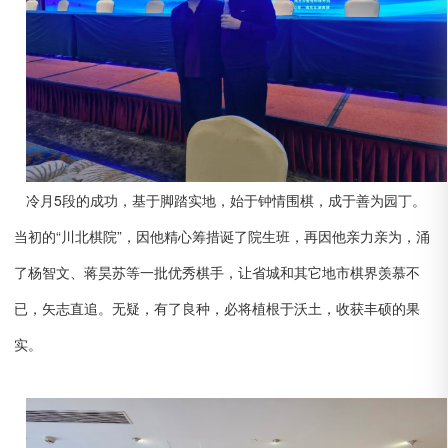
冷月5段的成功，基于脚踏实地，始于钟情围棋，成于善为园丁。
当初的“川北棋院”，因他精心筹措诞了院生班，再因他亲力亲为，涌
了杨智文、蒋昊苏等一批优秀棋手，让省城和其它地市棋界羡慕不
已，矢志直追。无疑，有了良种，必将植根于沃土，收获丰硕的果
实。