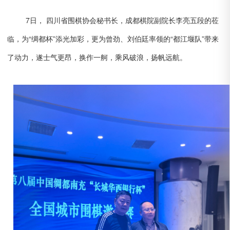
7日， 四川省围棋协会秘书长，成都棋院副院长李亮五段的莅
临，为“绸都杯”添光加彩，更为曾劲、刘伯廷率领的“都江堰队”带来
了动力，遂士气更昂，换作一舸，乘风破浪，扬帆远航。