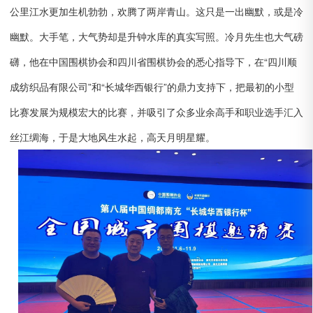
公里江水更加生机勃勃，欢腾了两岸青山。这只是一出幽默，或是冷
幽默。大手笔，大气势却是升钟水库的真实写照。冷月先生也大气磅
礴，他在中国围棋协会和四川省围棋协会的悉心指导下，在“四川顺
成纺织品有限公司”和“长城华西银行”的鼎力支持下，把最初的小型
比赛发展为规模宏大的比赛，并吸引了众多业余高手和职业选手汇入
丝江绸海，于是大地风生水起，高天月明星耀。