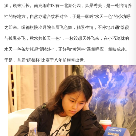
源，说来活长。南充闹市区有一北湖公园，风景秀美，是一处怡情养
性的好地方，自然亦适合纹枰对坐，于是一家叫“水天一色”的茶坊呼
之即来。绸都棋院冷月院长眉飞色舞，触景生情，不停地吟诵“落霞
与孤鹜齐飞，秋水共长天一色”，一枚设想天外飞来，在小巧玲珑的
水天一色茶坊托起“绸都杯”，正好和“黄河杯”遥相呼应，相映成趣。
于是，首届“绸都杯”比赛于八年前横空出世。