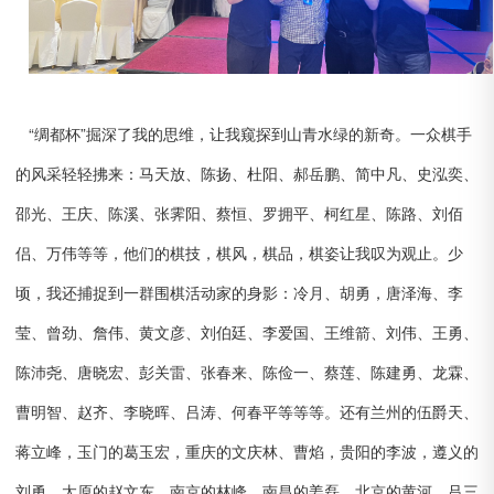
“绸都杯”掘深了我的思维，让我窥探到山青水绿的新奇。一众棋手
的风采轻轻拂来：马天放、陈扬、杜阳、郝岳鹏、简中凡、史泓奕、
邵光、王庆、陈溪、张霁阳、蔡恒、罗拥平、柯红星、陈路、刘佰
侣、万伟等等，他们的棋技，棋风，棋品，棋姿让我叹为观止。少
顷，我还捕捉到一群围棋活动家的身影：冷月、胡勇，唐泽海、李
莹、曾劲、詹伟、黄文彦、刘伯廷、李爱国、王维箭、刘伟、王勇、
陈沛尧、唐晓宏、彭关雷、张春来、陈俭一、蔡莲、陈建勇、龙霖、
曹明智、赵齐、李晓晖、吕涛、何春平等等等。还有兰州的伍爵天、
蒋立峰，玉门的葛玉宏，重庆的文庆林、曹焰，贵阳的李波，遵义的
刘勇，太原的赵文东，南京的林峰，南昌的姜磊，北京的黄河、吕三