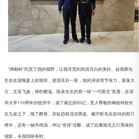
“绸都杯”托宽了我的视野，让我寻觅到风清月白的美好。赵燕辉先
生在欢迎晚宴上的致辞，使我耳目一新，他的演讲简节有力，落落大
方，文采飞扬，神韵横溢。陈泉先生的那一味“一代斯文”美酒，在清
华大学110周年的校庆中，成了难忘的印记，受人尊敬的梅贻琦校长
在九泉之下，嗅了酹香，亦欲趋前浅尝两盅。戴宇昕先生款待的那只
烤羊，还有一锅羊肉汤，伴以“舍得”佳酿，成了此番南充之行美味的
缩影，令我回味有时。