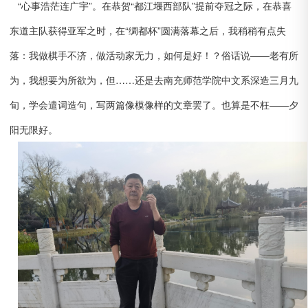
“心事浩茫连广宇”。在恭贺“都江堰西部队”提前夺冠之际，在恭喜
东道主队获得亚军之时，在“绸都杯”圆满落幕之后，我稍稍有点失
落：我做棋手不济，做活动家无力，如何是好！？俗话说——老有所
为，我想要为所欲为，但……还是去南充师范学院中文系深造三月九
旬，学会遣词造句，写两篇像模像样的文章罢了。也算是不枉——夕
阳无限好。