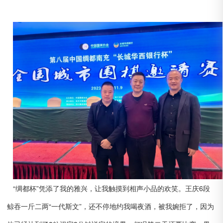
“绸都杯”凭添了我的雅兴，让我触摸到相声小品的欢笑。王庆6段
鲸吞一斤二两“一代斯文”，还不停地约我喝夜酒，被我婉拒了，因为