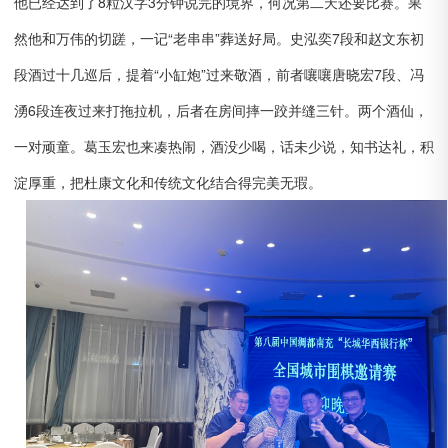
他已经达到了8粒汉字3分钟说完的境界，何况第二天还要比赛。果
然他和万伟的切蹉，一记“老串串”葬送好局。史泓奕7段和赵文东初
段酒过十几巡后，提着“小缸炮”过来敬酒，前者嚷嚷唐晓宏7段、冯
湧6段连夜过来打拖拉机，后者在房间摔一跤并缝三针。两个酒仙，
一对顽童。葛玉宏也来凑热闹，酒没少喝，话未少说，知书达礼，积
淀厚重，把杜康文化和传统文化结合得完美无瑕。