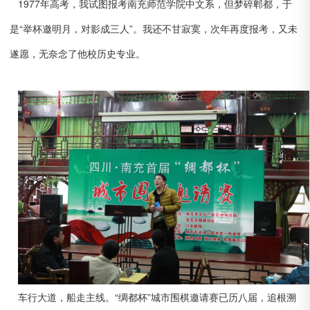
1977年高考，我试图报考南充师范学院中文系，但梦碎郫都，于
是“举杯邀明月，对影成三人”。我还不甘寂寞，次年再度报考，又未
遂愿，无奈念了他校历史专业。
车行大道，船走主线。“绸都杯”城市围棋邀请赛已历八届，追根溯