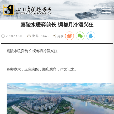
嘉陵水暖弈韵长 绸都月冷酒兴狂
浏览：
2023-11-20
2645
分享
嘉陵水暖弈韵长 绸都月冷酒兴狂
葵卯岁末，玉兔疾跑，顺庆观弈，作文记之。