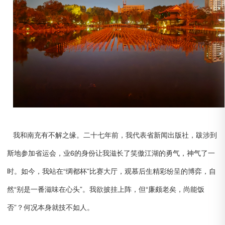
我和南充有不解之缘。二十七年前，我代表省新闻出版社，跋涉到
斯地参加省运会，业6的身份让我滋长了笑傲江湖的勇气，神气了一
时。如今，我站在“绸都杯”比赛大厅，观慕后生精彩纷呈的博弈，自
然“别是一番滋味在心头”。我欲披挂上阵，但“廉颇老矣，尚能饭
否”？何况本身就技不如人。